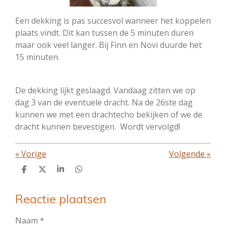
Een dekking is pas succesvol wanneer het koppelen
plaats vindt. Dit kan tussen de 5 minuten duren
maar ook veel langer. Bij Finn en Novi duurde het
15 minuten.
De dekking lijkt geslaagd. Vandaag zitten we op
dag 3 van de eventuele dracht. Na de 26ste dag
kunnen we met een drachtecho bekijken of we de
dracht kunnen bevestigen. Wordt vervolgd!
«
Vorige
Volgende
»
D
D
S
D
e
e
h
e
l
e
a
l
e
l
r
e
Reactie plaatsen
n
e
n
Naam *