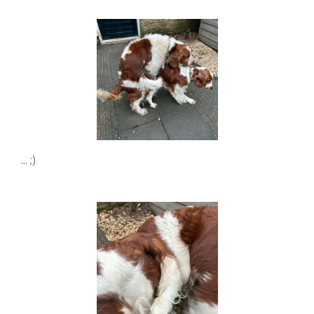
... ;)